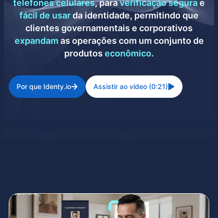
telefones celulares
, para
verificação segura
e
fácil de usar
da identidade, permitindo que
clientes governamentais e corporativos
expandam
as operações com um conjunto de
produtos
econômico
.
Por que Identy.io
Assistir ao vídeo (0:21)
Página
Página
Página
Página
Página