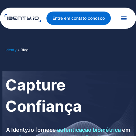
Pular
para
o
Entre em contato conosco
conteúdo
Identy
»
Blog
Capture
Confiança
A Identy.io fornece
autenticação biométrica
em