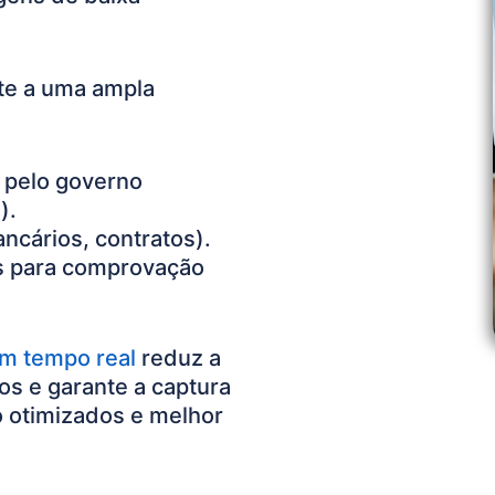
te a uma ampla
 pelo governo
).
ncários, contratos).
as para comprovação
em tempo real
reduz a
s e garante a captura
o otimizados e melhor