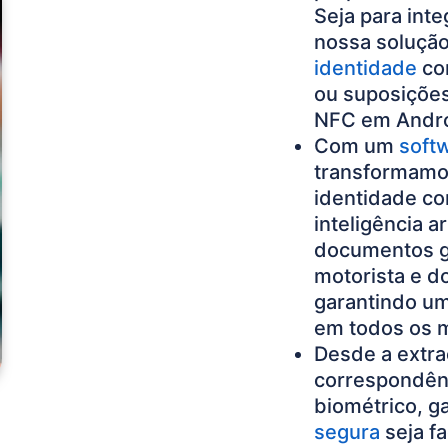
Seja para int
nossa solução
identidade
com
ou suposições
NFC em Andro
Com um
soft
transformamos
identidade co
inteligência a
documentos gl
motorista e d
garantindo u
em todos os 
Desde a extra
correspondênc
biométrico, g
segura
seja fa