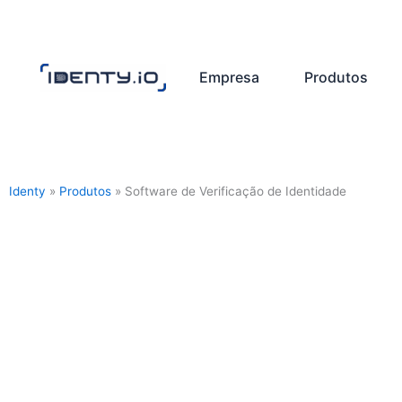
Pular
para
o
Empresa
Produtos
conteúdo
Identy
»
Produtos
»
Software de Verificação de Identidade