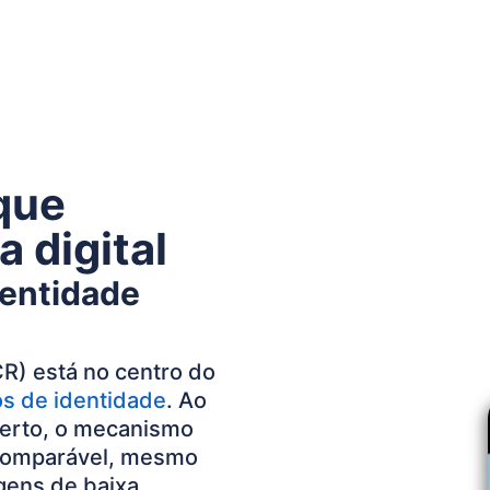
que
 digital
dentidade
R) está no centro do
s de identidade
. Ao
berto, o mecanismo
ncomparável, mesmo
gens de baixa