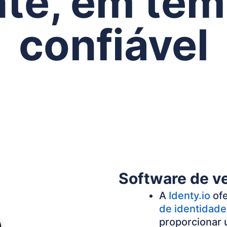
nte, em tem
confiável
Software de ve
A
Identy.io
of
de identidade
proporcionar 