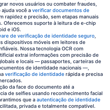
egrar novos usuários ou combater fraudes,
 ajuda você a
verificar documentos de
 rapidez e precisão, sem etapas manuais
. Oferecemos suporte à leitura de e-chip
id e iOS.
ware de verificação de identidade seguro
,
 dispositivos móveis em leitores de
nfiáveis. Nossa tecnologia OCR com
rtificial extrai informações com precisão de
obais e locais — passaportes, carteiras de
ocumentos de identidade nacionais —,
ma
verificação de identidade
rápida e precisa
mercados.
ção da face do documento até a
ia de selfies usando reconhecimento facial
arantimos que a
autenticação de identidade
cilitada, privada e totalmente compatível.