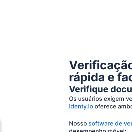
Verificaçã
rápida e fa
Verifique doc
Os usuários exigem v
Identy.io
oferece amb
Nosso
software de ver
desempenho móvel: