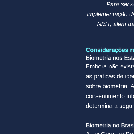
Para servi
implementação d
NIST, além d
Considerações re
Biometria nos Es
Embora não exista
as práticas de ide
sobre biometria. 
consentimento in
determina a segur
Biometria no Brasi
A Lei Geral de P