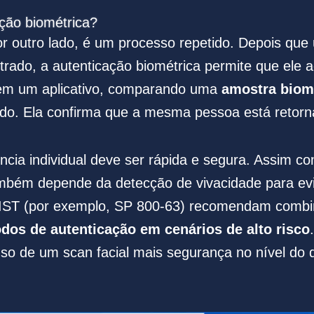
ção biométrica?
or outro lado, é um processo repetido. Depois que
strado, a autenticação biométrica permite que ele 
 em um aplicativo, comparando uma
amostra biomé
o. Ela confirma que a mesma pessoa está retorn
cia individual deve ser rápida e segura. Assim co
mbém depende da detecção de vivacidade para evita
 NIST (por exemplo, SP 800-63) recomendam comb
os de autenticação em cenários de alto risco
uso de um scan facial mais segurança no nível do d