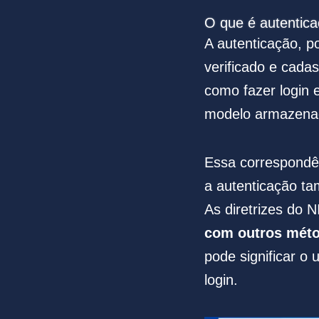
O que é autentica
A autenticação, p
verificado e cada
como fazer login
modelo armazenad
Essa correspondên
a autenticação ta
As diretrizes do
com outros métod
pode significar o 
login.