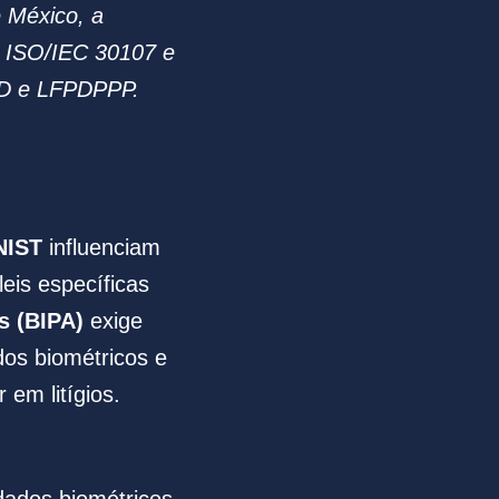
e México, a
 ISO/IEC 30107 e
PD e LFPDPPP.
NIST
influenciam
leis específicas
s (BIPA)
exige
os biométricos e
em litígios.
dados biométricos