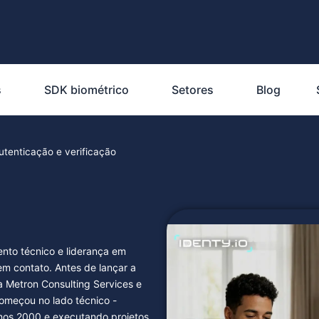
s
SDK biométrico
Setores
Blog
autenticação e verificação
nto técnico e liderança em
em contato. Antes de lançar a
a Metron Consulting Services e
omeçou no lado técnico -
anos 2000 e executando projetos