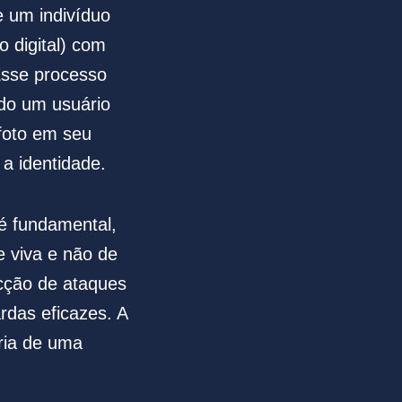
e um indivíduo
 digital) com
Esse processo
do um usuário
foto em seu
 a identidade.
é fundamental,
 viva e não de
ção de ataques
rdas eficazes. A
tria de uma