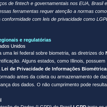
ços de fintech e governamentais nos EUA, Brasil 
essas ferramentas requer atenção a normas como
a conformidade com leis de privacidade como LG
gionais e regulatórias
tados Unidos
 uma lei federal sobre biometria, as diretrizes do
ntificação. Alguns estados, como Illinois, possuem 
A
Lei de Privacidade de Informações Biométrica
formado antes da coleta ou armazenamento de dad
ança dos dados. O não cumprimento pode resultar 
l
roteção de Dados (LGPD) do Brasil
LGPD
trata os 