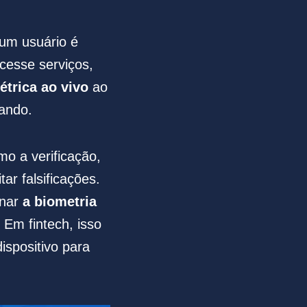
 um usuário é
acesse serviços,
trica ao vivo
ao
ando.
mo a verificação,
r falsificações.
inar
a biometria
. Em fintech, isso
ispositivo para