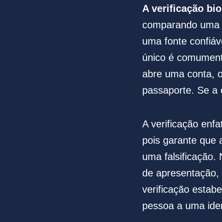
A verificação bi
comparando uma ca
uma fonte confiá
único é comument
abre uma conta, o
passaporte. Se a 
A verificação enf
pois garante que 
uma falsificação
de apresentação, 
verificação estab
pessoa a uma iden