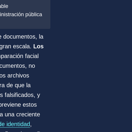
able
inistración pública
de documentos, la
 gran escala.
Los
paración facial
documentos, no
os archivos
ra de que la
s falsificados, y
previene estos
a una creciente
de identidad
,