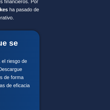
s financieros. Por
akes
ha pasado de
rativo.
ue se
el riesgo de
. Descargue
as de forma
s de eficacia