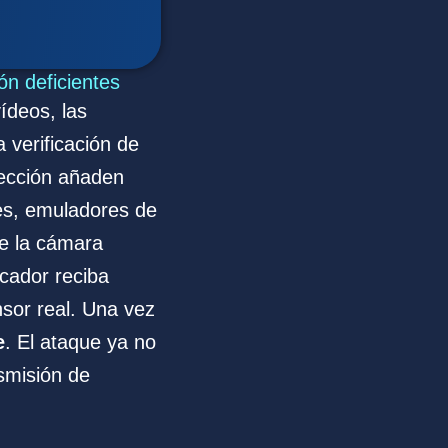
ón deficientes
ídeos, las
 verificación de
yección añaden
les, emuladores de
 de la cámara
cador reciba
sor real. Una vez
e
. El ataque ya no
smisión de