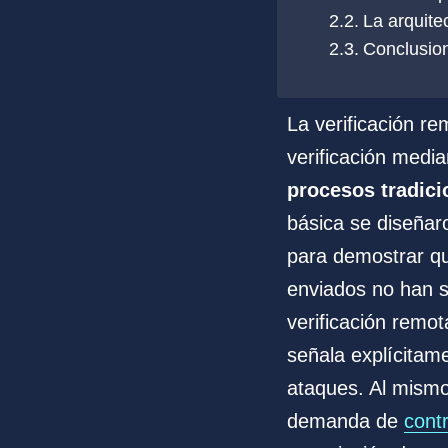
La arquite
Conclusion
La verificación r
verificación media
procesos tradici
básica se diseñar
para demostrar qu
enviados no han s
verificación remota
señala explícitam
ataques. Al mismo
demanda de
cont