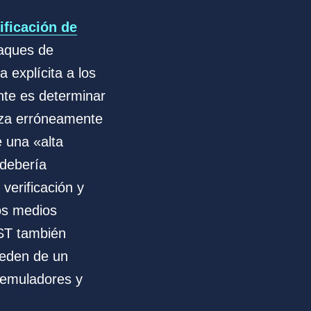
ificación de
taques de
 explícita a los
nte es determinar
aza erróneamente
e una «alta
debería
verificación y
los medios
IST también
ceden de un
 emuladores y