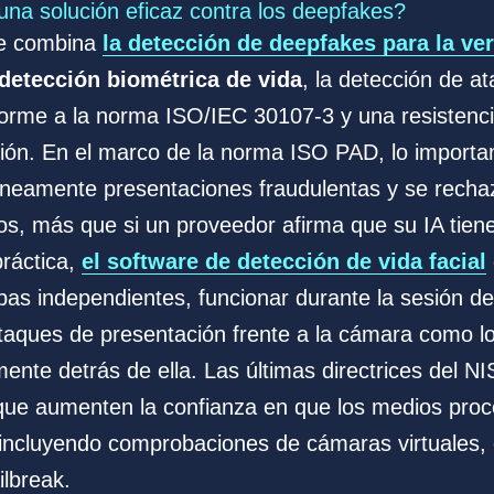
una solución eficaz contra los deepfakes?
le combina
la detección de deepfakes para la ver
detección biométrica de vida
, la detección de a
orme a la norma ISO/IEC 30107-3 y una resistencia
ión. En el marco de la norma ISO PAD, lo importa
óneamente presentaciones fraudulentas y se rech
mos, más que si un proveedor afirma que su IA tien
práctica,
el software de detección de vida facial
as independientes, funcionar durante la sesión de 
s ataques de presentación frente a la cámara como 
mente detrás de ella. Las últimas directrices del N
que aumenten la confianza en que los medios pro
 incluyendo comprobaciones de cámaras virtuales,
ilbreak.