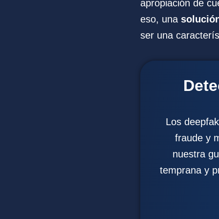
apropiación de cue
eso, una
solución
ser una caracterís
Dete
Los deepfak
fraude y m
nuestra gu
temprana y p