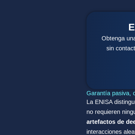
E
Obtenga una
sin contac
Garantía pasiva, 
La ENISA distingue
no requieren ningu
artefactos de de
interacciones alea