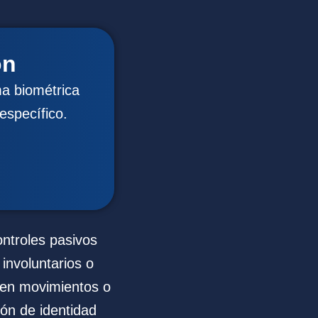
ón
a biométrica
específico.
ontroles pasivos
 involuntarios o
ucen movimientos o
ión de identidad