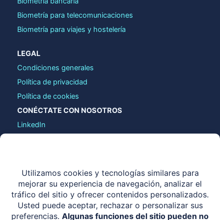
Biometría bancaria
Biometría para telecomunicaciones
Biometría para viajes y hostelería
LEGAL
Condiciones generales
Política de privacidad
Política de cookies
CONÉCTATE CON NOSOTROS
LinkedIn
contact@identy.io
COPYRIGHT © 2026 IDENTY.IO