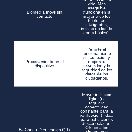
vida. Más
asequible
Biometría móvil sin
(funciona en la
contacto
mayoría de los
teléfonos
inteligentes,
incluso en los de
gama básica).
Permite el
funcionamiento
sin conexión y
Procesamiento en el
mejora la
dispositivo
privacidad y la
seguridad de los
datos de los
ciudadanos.
Mayor inclusión
digital (no
requiere
conectividad
constante para la
verificación), ideal
para poblaciones
desconectadas.
Ofrece a los
BioCode (ID en código QR)
ciudadanos